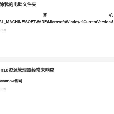
除我的电脑文件夹
计算机
L_MACHINE\SOFTWARE\Microsoft\Windows\CurrentVersion\E
0-05
in10资源管理器经常未响应
scannow即可
8-25